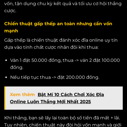
vốn, tận dụng chu kỳ kết quả và tối ưu cơ hội thắng
cược.
Chiến thuật gấp thếp an toàn nhưng cần vốn
mạnh
Gấp thếp là chiến thuật đánh xóc đĩa online uy tín
dựa vào tính chất cược nhân đôi khi thua:
Ván 1 đặt 50.000 đồng, thua -> ván 2 đặt 100.000
đồng.
Nếu tiếp tục thua -> đặt 200.000 đồng.
Xem thêm
Bật Mí 10 Cách Chơi Xóc Đĩa
Online Luôn Thắng Mới Nhất 2025
Khi thắng, bạn sẽ lấy lại toàn bộ số tiền đã mất + lãi.
Tuy nhiên, chiến thuật này đòi hỏi vốn mạnh và giới