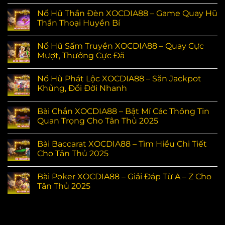
Nổ Hũ Thần Đèn XOCDIA88 – Game Quay Hũ
Thần Thoại Huyền Bí
Nổ Hũ Sấm Truyền XOCDIA88 – Quay Cực
Mượt, Thưởng Cực Đã
Nổ Hũ Phát Lộc XOCDIA88 – Săn Jackpot
Khủng, Đổi Đời Nhanh
Bài Chắn XOCDIA88 – Bật Mí Các Thông Tin
Quan Trọng Cho Tân Thủ 2025
Bài Baccarat XOCDIA88 – Tìm Hiểu Chi Tiết
Cho Tân Thủ 2025
Bài Poker XOCDIA88 – Giải Đáp Từ A – Z Cho
Tân Thủ 2025