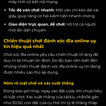
máy tính có kết nối mạng.
Tốc độ ván chơi nhanh:
Một ván chỉ kéo dài vài
giây, giúp tăng cơ hội kiếm tiền nhanh chóng.
Giao diện trực quan, dễ chơi:
Hỗ trợ cả người
mới lẫn dân chuyên.
Chiến thuật chơi đánh xóc đĩa online uy
tín hiệu quả nhất
Chơi xóc đĩa online yêu cầu chiến thuật rõ ràng để
duy trì lợi nhuận ổn định. Do đó, bạn nên biết đến
những chiến thuật đánh xóc đĩa online uy tín đang
được nhiều cao thủ áp dụng.
Nắm rõ luật chơi và xác suất thắng
Đừng bao giờ nhảy ngay vào đặt cược khi chưa hiểu
rõ luật chơi. Xác suất thắng của tài/xỉu, chẵn/lẻ gần
như 50:50, còn đặt cửa cụ thể thì tỷ lệ thắng thấp