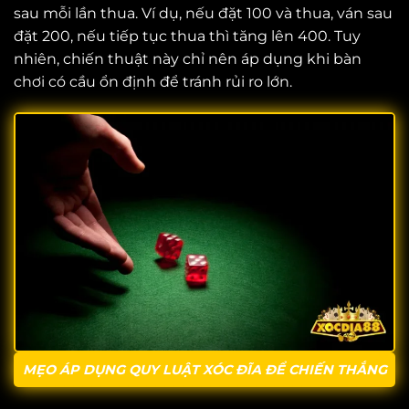
sau mỗi lần thua. Ví dụ, nếu đặt 100 và thua, ván sau
đặt 200, nếu tiếp tục thua thì tăng lên 400. Tuy
nhiên, chiến thuật này chỉ nên áp dụng khi bàn
chơi có cầu ổn định để tránh rủi ro lớn.
MẸO ÁP DỤNG QUY LUẬT XÓC ĐĨA ĐỂ CHIẾN THẮNG