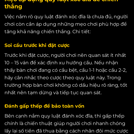
thắng
Việc nắm rõ quy luật đánh xóc đĩa là chưa đủ, người
chơi còn cần áp dụng những mẹo chơi phù hợp để
tăng khả năng chiến thắng. Chi tiết:
Soi cầu trước khi đặt cược
Trước khi đặt cược, người chơi nên quan sát ít nhất
10 – 15 ván để xác định xu hướng cầu. Nếu nhận
thấy bàn chơi đang có cầu bệt, cầu 1-1 hoặc cầu 2-2,
hãy cân nhắc theo cược theo quy luật này. Trong
trường hợp bàn chơi không có dấu hiệu rõ ràng, tốt
nhất nên tạm dừng và tiếp tục quan sát.
Đánh gấp thếp để bảo toàn vốn
Bên cạnh nắm quy luật đánh xóc đĩa, thì gấp thếp
chính là chiến thuật giúp người chơi nhanh chóng
lấy lại số tiền đã thua bằng cách nhân đôi mức cược