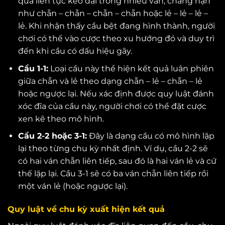
quả liên tục kéo dài trong nhiều ván, chẳng hạn
như chẵn – chẵn – chẵn – chẵn hoặc lẻ – lẻ – lẻ –
lẻ. Khi nhận thấy cầu bệt đang hình thành, người
chơi có thể vào cược theo xu hướng đó và duy trì
đến khi cầu có dấu hiệu gãy.
Cầu 1-1:
Loại cầu này thể hiện kết quả luân phiên
giữa chẵn và lẻ theo dạng chẵn – lẻ – chẵn – lẻ
hoặc ngược lại. Nếu xác định được quy luật đánh
xóc đĩa của cầu này, người chơi có thể đặt cược
xen kẽ theo mô hình.
Cầu 2-2 hoặc 3-1:
Đây là dạng cầu có mô hình lặp
lại theo từng chu kỳ nhất định. Ví dụ, cầu 2-2 sẽ
có hai ván chẵn liên tiếp, sau đó là hai ván lẻ và cứ
thế lặp lại. Cầu 3-1 sẽ có ba ván chẵn liên tiếp rồi
một ván lẻ (hoặc ngược lại).
Quy luật về chu kỳ xuất hiện kết quả