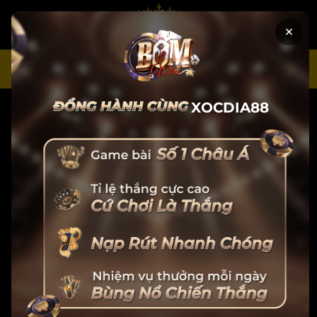
Bỏ
qua
×
nội
dung
ĐĂNG KÝ
ĐĂNG NHẬP
XOCDIA88
MẸO XÓC ĐĨA ONLINE
Quy Luật Đánh Xóc Đĩa Quan
Trọng Mà Người Mới Cần Nắm
2025
ĐĂNG VÀO
13/02/2025
BỞI
SERENA
Xóc đĩa online
là một trò chơi cá cược phổ biến với
lối chơi đơn giản nhưng mang đến trải nghiệm đầy
hấp dẫn. Người chơi không chỉ dựa vào may mắn
mà còn cần hiểu rõ quy luật đánh xóc đĩa để đưa ra