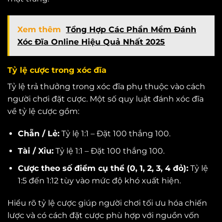
Xem thêm
Tổng Hợp Các Phần Mềm Đánh
Xóc Đĩa Online Hiệu Quả Nhất 2025
Tỷ lệ cược trong xóc đĩa
Tỷ lệ trả thưởng trong xóc đĩa phụ thuộc vào cách
người chơi đặt cược. Một số quy luật đánh xóc đĩa
về tỷ lệ cược gồm:
Chẵn / Lẻ:
Tỷ lệ 1:1 – Đặt 100 thắng 100.
Tài / Xỉu:
Tỷ lệ 1:1 – Đặt 100 thắng 100.
Cược theo số điểm cụ thể (0, 1, 2, 3, 4 đỏ):
Tỷ lệ
1:5 đến 1:12 tùy vào mức độ khó xuất hiện.
Hiểu rõ tỷ lệ cược giúp người chơi tối ưu hóa chiến
lược và có cách đặt cược phù hợp với nguồn vốn