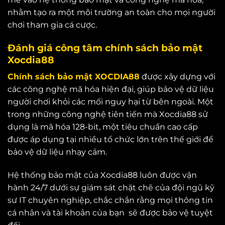
nhằm tạo ra một môi trường an toàn cho mọi người
chơi tham gia cá cược.
Đánh giá công tâm chính sách bảo mật
Xocdia88
Chính sách bảo mật XOCDIA88
được xây dựng với
các công nghệ mã hóa hiện đại, giúp bảo vệ dữ liệu
người chơi khỏi các mối nguy hại từ bên ngoài. Một
trong những công nghệ tiên tiến mà Xocdia88 sử
dụng là mã hóa 128-bit, một tiêu chuẩn cao cấp
được áp dụng tại nhiều tổ chức lớn trên thế giới để
bảo vệ dữ liệu nhạy cảm.
Hệ thống bảo mật của Xocdia88 luôn được vận
hành 24/7 dưới sự giám sát chặt chẽ của đội ngũ kỹ
sư IT chuyên nghiệp, chắc chắn rằng mọi thông tin
cá nhân và tài khoản của bạn sẽ được bảo vệ tuyệt