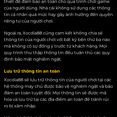
thiết để đảm bảo an toàn cho quá trình chơi game
của người dùng. Nhà cái không sử dụng các thông
tin cá nhân quá mức hay gây ảnh hưởng đến quyền
riêng tư của người chơi.
Ngoài ra, Xocdia88 cũng cam kết không chia sẻ
thông tin của người chơi với bất kỳ bên thứ ba nào
mà không có sự đồng ý trước từ khách hàng. Mọi
quy trình thu thập thông tin đều tuân thủ các quy
định bảo mật nghiêm ngặt.
Lưu trữ thông tin an toàn
Xocdia88 sẽ lưu trữ thông tin của người chơi tại các
hệ thống máy chủ được bảo vệ nghiêm ngặt và bảo
đảm an toàn tuyệt đối. Mọi thông tin sẽ được mã
hóa và lưu trữ tại các địa điểm an toàn để tránh rủi
ro bị xâm nhập.