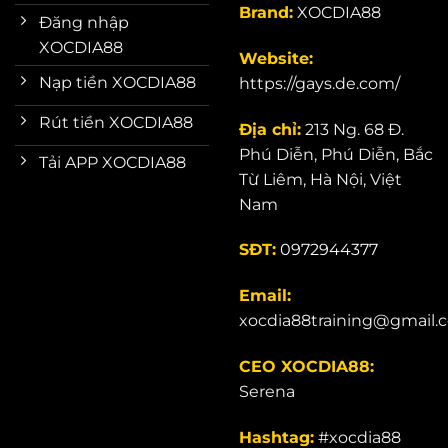
Brand:
XOCDIA88
Đăng nhập
XOCDIA88
Website:
Nạp tiền XOCDIA88
https://gays.de.com/
Rút tiền XOCDIA88
Địa chỉ:
213 Ng. 68 Đ.
Phú Diễn, Phú Diễn, Bắc
Tải APP XOCDIA88
Từ Liêm, Hà Nội, Việt
Nam
SĐT:
0972944377
Email:
xocdia88training@gmail.
CEO XOCDIA88:
Serena
Hashtag:
#xocdia88