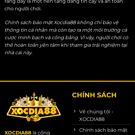
rằng đây là một nền tảng đáng tin cậy và an toàn
cho người chơi.
Chính sách bảo mật Xocdia88 không chỉ bảo vệ
thông tin cá nhân mà còn tạo ra một môi trường cá
cược minh bạch và công bằng. Vì vậy, người chơi có
thể hoàn toàn yên tâm khi tham gia trải nghiệm tại
nhà cái này.
CHÍNH SÁCH
Về chúng tôi -
XOCDIA88
Chính sách bảo mật
XOCDIA88
là cổng