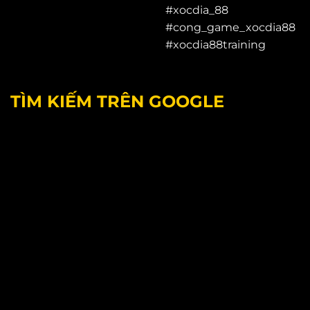
#xocdia_88
#cong_game_xocdia88
#xocdia88training
TÌM KIẾM TRÊN GOOGLE