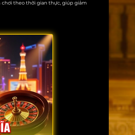
chơi theo thời gian thực, giúp giảm