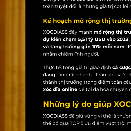
toàn tuyệt đối là những giá trị cốt 
Kế hoạch mở rộng thị trườn
XOCDIA88 đẩy mạnh
mở rộng thị tr
dự kiến chạm 5,51 tỷ USD vào 2033
.
và tăng trưởng gần 10% mỗi năm
. 
nhằm chiếm lĩnh người.
Thực tế, tổng giá trị giao dịch
cá cược
đang tăng rất nhanh . Toàn khu vực 
thành thị trường trọng điểm toàn cầ
xóc đĩa online
để tối đa hóa chuyển đ
Những lý do giúp XOC
XOCDIA88 đã giữ vững vị thế là thươ
thể bỏ qua TOP 5 ưu điểm vượt trội m