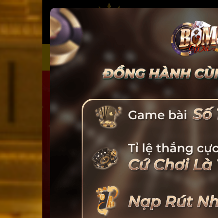
Bỏ
qua
nội
dung
XOCDIA88
XÓC ĐĨA 