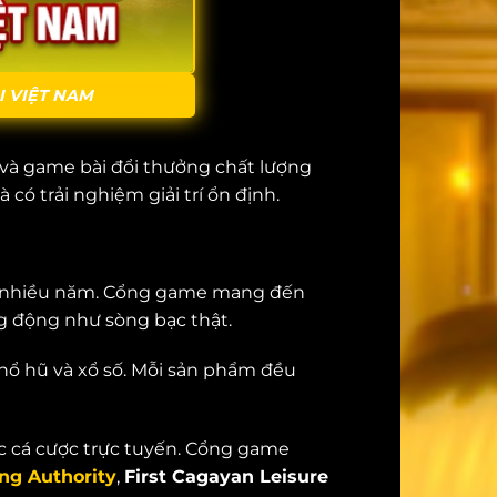
I VIỆT NAM
t và game bài đổi thưởng chất lượng
có trải nghiệm giải trí ổn định.
suốt nhiều năm. Cổng game mang đến
ng động như sòng bạc thật.
 nổ hũ và xổ số. Mỗi sản phẩm đều
c cá cược trực tuyến. Cổng game
ng Authority
,
First Cagayan Leisure