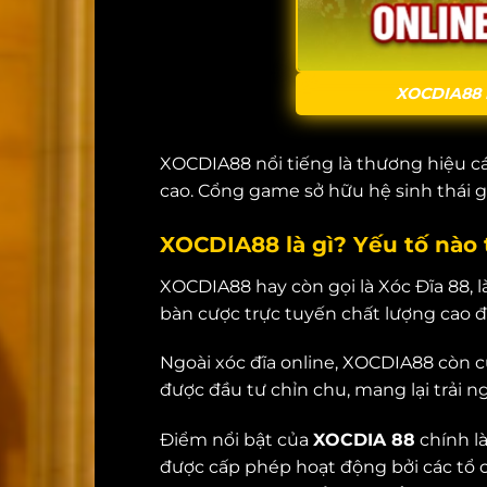
XOCDIA88 
XOCDIA88 nổi tiếng là thương hiệu cá
cao. Cổng game sở hữu hệ sinh thái giả
XOCDIA88 là gì? Yếu tố nào
XOCDIA88 hay còn gọi là Xóc Đĩa 88, 
bàn cược trực tuyến chất lượng cao đ
Ngoài xóc đĩa online, XOCDIA88 còn c
được đầu tư chỉn chu, mang lại trải 
Điểm nổi bật của
XOCDIA 88
chính l
được cấp phép hoạt động bởi các tổ 