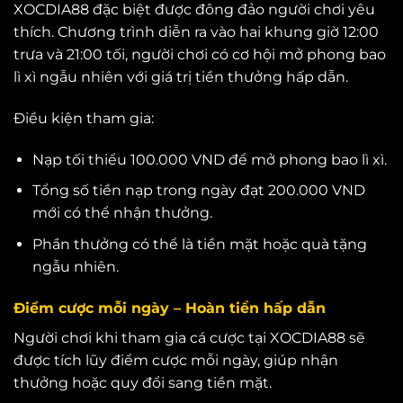
XOCDIA88 đặc biệt được đông đảo người chơi yêu
thích. Chương trình diễn ra vào hai khung giờ 12:00
trưa và 21:00 tối, người chơi có cơ hội mở phong bao
lì xì ngẫu nhiên với giá trị tiền thưởng hấp dẫn.
Điều kiện tham gia:
Nạp tối thiểu 100.000 VND để mở phong bao lì xì.
Tổng số tiền nạp trong ngày đạt 200.000 VND
mới có thể nhận thưởng.
Phần thưởng có thể là tiền mặt hoặc quà tặng
ngẫu nhiên.
Điểm cược mỗi ngày – Hoàn tiền hấp dẫn
Người chơi khi tham gia cá cược tại XOCDIA88 sẽ
được tích lũy điểm cược mỗi ngày, giúp nhận
thưởng hoặc quy đổi sang tiền mặt.