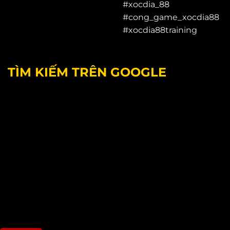
#xocdia_88
#cong_game_xocdia88
#xocdia88training
TÌM KIẾM TRÊN GOOGLE