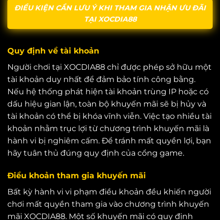
ĐIỀU KIỆN CẦN LƯU Ý KHI THAM GIA NHẬN ƯU ĐÃI
TẠI XOCDIA88
Quy định về tài khoản
Người chơi tại XOCDIA88 chỉ được phép sở hữu một
tài khoản duy nhất để đảm bảo tính công bằng.
Nếu hệ thống phát hiện tài khoản trùng IP hoặc có
dấu hiệu gian lận, toàn bộ khuyến mãi sẽ bị hủy và
tài khoản có thể bị khóa vĩnh viễn. Việc tạo nhiều tài
khoản nhằm trục lợi từ chương trình khuyến mãi là
hành vi bị nghiêm cấm. Để tránh mất quyền lợi, bạn
hãy tuân thủ đúng quy định của cổng game.
Điều khoản tham gia khuyến mãi
Bất kỳ hành vi vi phạm điều khoản đều khiến người
chơi mất quyền tham gia vào chương trình khuyến
mãi XOCDIA88. Một số khuyến mãi có quy định