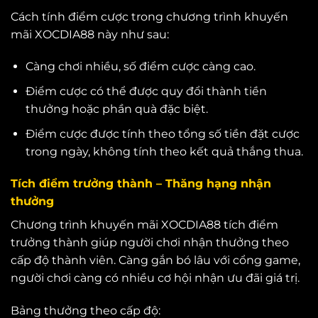
Cách tính điểm cược trong chương trình khuyến
mãi XOCDIA88 này như sau:
Càng chơi nhiều, số điểm cược càng cao.
Điểm cược có thể được quy đổi thành tiền
thưởng hoặc phần quà đặc biệt.
Điểm cược được tính theo tổng số tiền đặt cược
trong ngày, không tính theo kết quả thắng thua.
Tích điểm trưởng thành – Thăng hạng nhận
thưởng
Chương trình khuyến mãi XOCDIA88 tích điểm
trưởng thành giúp người chơi nhận thưởng theo
cấp độ thành viên. Càng gắn bó lâu với cổng game,
người chơi càng có nhiều cơ hội nhận ưu đãi giá trị.
Bảng thưởng theo cấp độ: