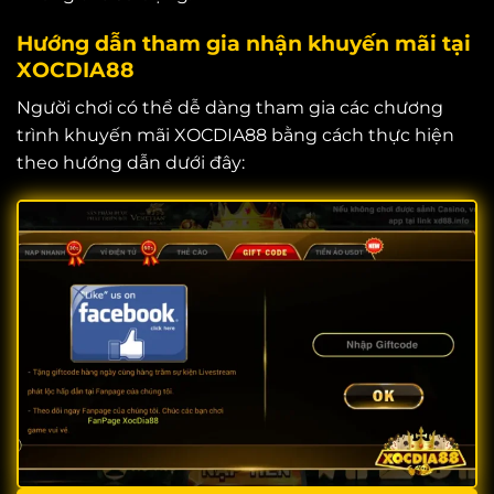
Hướng dẫn tham gia nhận khuyến mãi tại
XOCDIA88
Người chơi có thể dễ dàng tham gia các chương
trình khuyến mãi XOCDIA88 bằng cách thực hiện
theo hướng dẫn dưới đây: