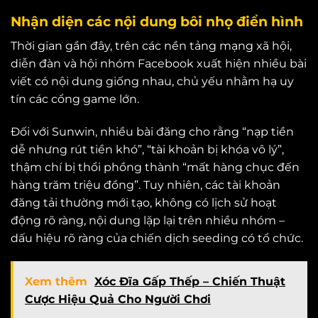
Nhận diện các nội dung bôi nhọ điển hình
Thời gian gần đây, trên các nền tảng mạng xã hội,
diễn đàn và hội nhóm Facebook xuất hiện nhiều bài
viết có nội dung giống nhau, chủ yếu nhằm hạ uy
tín các cổng game lớn.
Đối với Sunwin, nhiều bài đăng cho rằng “nạp tiền
dễ nhưng rút tiền khó”, “tài khoản bị khóa vô lý”,
thậm chí bị thổi phồng thành “mất hàng chục đến
hàng trăm triệu đồng”. Tuy nhiên, các tài khoản
đăng tải thường mới tạo, không có lịch sử hoạt
động rõ ràng, nội dung lặp lại trên nhiều nhóm –
dấu hiệu rõ ràng của chiến dịch seeding có tổ chức.
Xem thêm
Xóc Đĩa Gấp Thếp – Chiến Thuật
Cược Hiệu Quả Cho Người Chơi