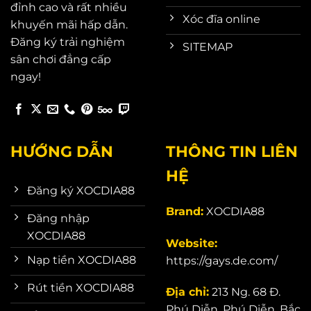
đỉnh cao và rất nhiều
Xóc đĩa online
khuyến mãi hấp dẫn.
Đăng ký trải nghiệm
SITEMAP
sân chơi đẳng cấp
ngay!
HƯỚNG DẪN
THÔNG TIN LIÊN
HỆ
Đăng ký XOCDIA88
Brand:
XOCDIA88
Đăng nhập
XOCDIA88
Website:
Nạp tiền XOCDIA88
https://gays.de.com/
Rút tiền XOCDIA88
Địa chỉ:
213 Ng. 68 Đ.
Phú Diễn, Phú Diễn, Bắc