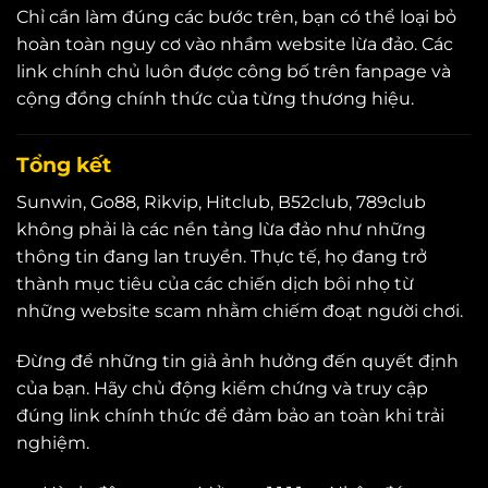
Chỉ cần làm đúng các bước trên, bạn có thể loại bỏ
hoàn toàn nguy cơ vào nhầm website lừa đảo. Các
link chính chủ luôn được công bố trên fanpage và
cộng đồng chính thức của từng thương hiệu.
Tổng kết
Sunwin, Go88, Rikvip, Hitclub, B52club, 789club
không phải là các nền tảng lừa đảo như những
thông tin đang lan truyền. Thực tế, họ đang trở
thành mục tiêu của các chiến dịch bôi nhọ từ
những website scam nhằm chiếm đoạt người chơi.
Đừng để những tin giả ảnh hưởng đến quyết định
của bạn. Hãy chủ động kiểm chứng và truy cập
đúng link chính thức để đảm bảo an toàn khi trải
nghiệm.