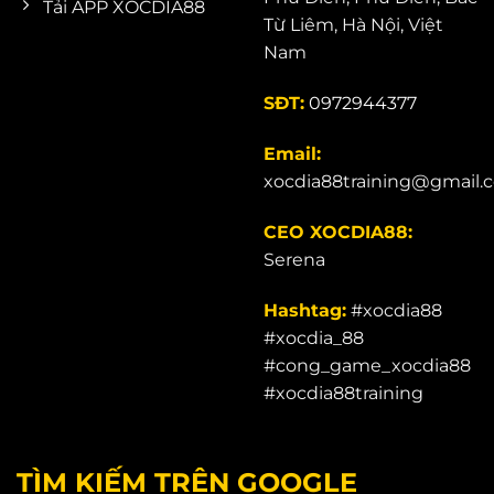
Tải APP XOCDIA88
Từ Liêm, Hà Nội, Việt
Nam
SĐT:
0972944377
Email:
xocdia88training@gmail.
CEO XOCDIA88:
Serena
Hashtag:
#xocdia88
#xocdia_88
#cong_game_xocdia88
#xocdia88training
TÌM KIẾM TRÊN GOOGLE