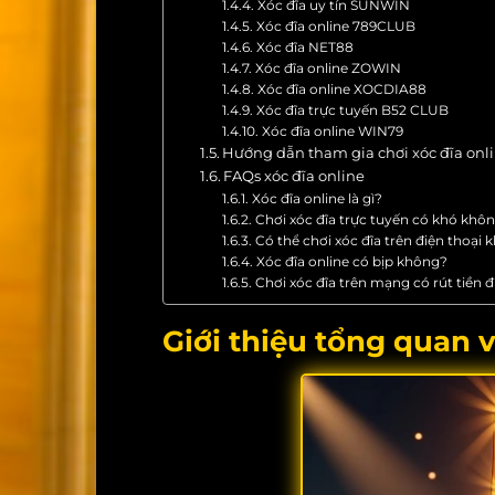
Xóc đĩa uy tín SUNWIN
Xóc đĩa online 789CLUB
Xóc đĩa NET88
Xóc đĩa online ZOWIN
Xóc đĩa online XOCDIA88
Xóc đĩa trực tuyến B52 CLUB
Xóc đĩa online WIN79
Hướng dẫn tham gia chơi xóc đĩa onl
FAQs xóc đĩa online
Xóc đĩa online là gì?
Chơi xóc đĩa trực tuyến có khó khô
Có thể chơi xóc đĩa trên điện thoại
Xóc đĩa online có bịp không?
Chơi xóc đĩa trên mạng có rút tiền
Giới thiệu tổng quan 