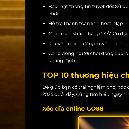
Bảo mật thông tin tuyệt đối: Sử dụ
chơi.
Hỗ trợ thanh toán linh hoạt: Nạp –
Chăm sóc khách hàng 24/7: Có đội n
Khuyến mãi thường xuyên, rõ ràng:
Cộng đồng người chơi đông đảo, đán
khẳng định.
TOP 10 thương hiệu chơ
Để giúp bạn có trải nghiệm chơi xóc đ
2025 dưới đây. Cùng tìm hiểu ngay n
Xóc đĩa online GO88