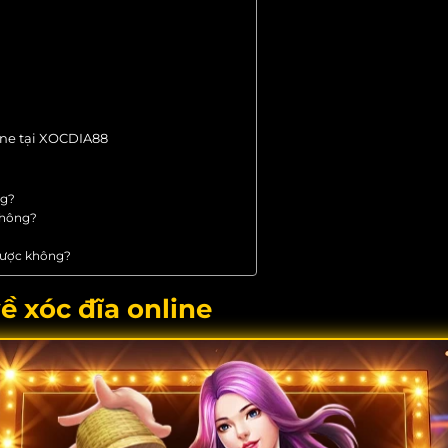
ine tại XOCDIA88
ng?
 không?
 được không?
về xóc đĩa online