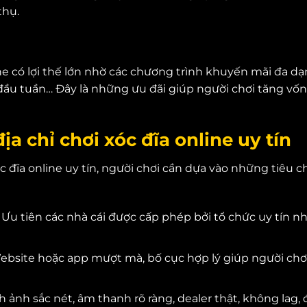
thụ.
ine có lợi thế lớn nhờ các chương trình khuyến mãi đa d
đầu tuần… Đây là những ưu đãi giúp người chơi tăng vốn
địa chỉ chơi xóc đĩa online uy tín
 đĩa online uy tín, người chơi cần dựa vào những tiêu c
Ưu tiên các nhà cái được cấp phép bởi tổ chức uy tín 
Website hoặc app mượt mà, bố cục hợp lý giúp người chơ
h ảnh sắc nét, âm thanh rõ ràng, dealer thật, không lag