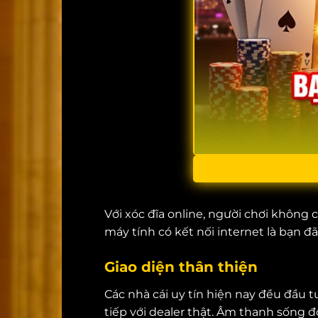
Với xóc đĩa online, người chơi không
máy tính có kết nối internet là bạn đ
Giao diện thân thiện
Các nhà cái uy tín hiện nay đều đầu 
tiếp với dealer thật. Âm thanh sống 