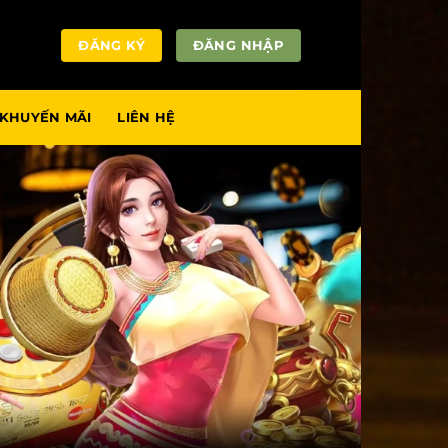
ĐĂNG KÝ
ĐĂNG NHẬP
KHUYẾN MÃI
LIÊN HỆ