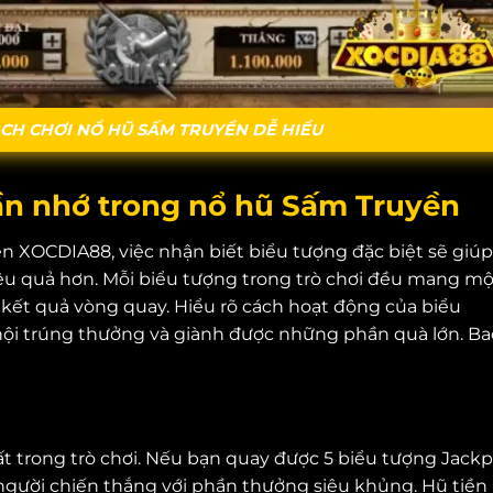
CH CHƠI NỔ HŨ SẤM TRUYỀN DỄ HIỂU
cần nhớ trong nổ hũ Sấm Truyền
n XOCDIA88, việc nhận biết biểu tượng đặc biệt sẽ giúp
iệu quả hơn. Mỗi biểu tượng trong trò chơi đều mang mộ
 kết quả vòng quay. Hiểu rõ cách hoạt động của biểu
 hội trúng thưởng và giành được những phần quà lớn. Ba
t trong trò chơi. Nếu bạn quay được 5 biểu tượng Jack
người chiến thắng với phần thưởng siêu khủng. Hũ tiền