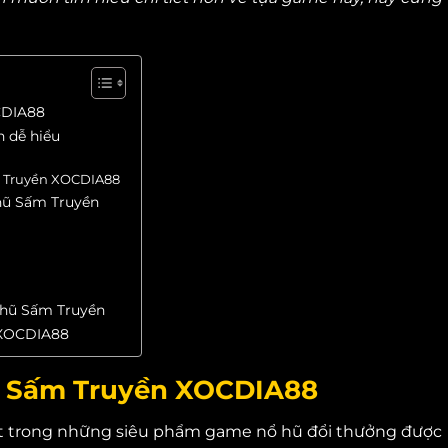
CDIA88
 dễ hiểu
m Truyền XOCDIA88
 hũ Sấm Truyền
y hũ Sấm Truyền
 XOCDIA88
ũ Sấm Truyền XOCDIA88
t trong những siêu phẩm game nổ hũ đổi thưởng được