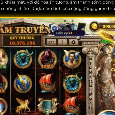
ừ khi ra mắt. Với đồ họa ấn tượng, âm thanh sống động
anh chóng chiếm được cảm tình của cộng đồng game thủ