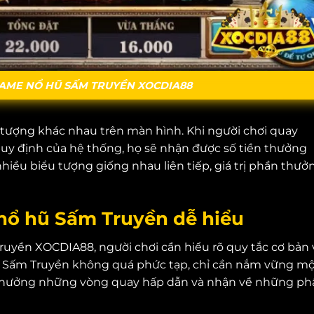
GAME NỔ HŨ SẤM TRUYỀN XOCDIA88
 tượng khác nhau trên màn hình. Khi người chơi quay
uy định của hệ thống, họ sẽ nhận được số tiền thưởng
hiều biểu tượng giống nhau liên tiếp, giá trị phần thưở
nổ hũ Sấm Truyền dễ hiểu
ruyền XOCDIA88, người chơi cần hiểu rõ quy tắc cơ bản 
ơi Sấm Truyền không quá phức tạp, chỉ cần nắm vững m
tận hưởng những vòng quay hấp dẫn và nhận về những ph