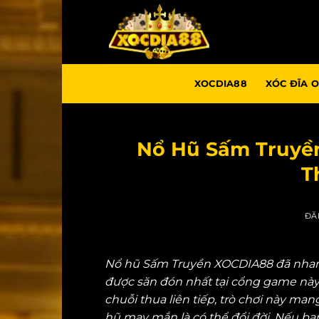
Bỏ
qua
nội
dung
XOCDIA88
XÓC ĐĨA 
Nổ Hũ Sấm Truyề
T
ĐĂ
Nổ hũ Sấm Truyền XOCDIA88 đã nhanh
được săn đón nhất tại cổng game nà
chuỗi thua liên tiếp, trò chơi này ma
hũ may mắn là có thể đổi đời. Nếu bạ