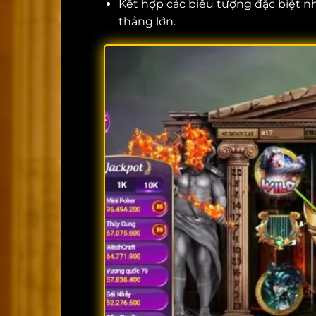
Kết hợp các biểu tượng đặc biệt nh
thắng lớn.