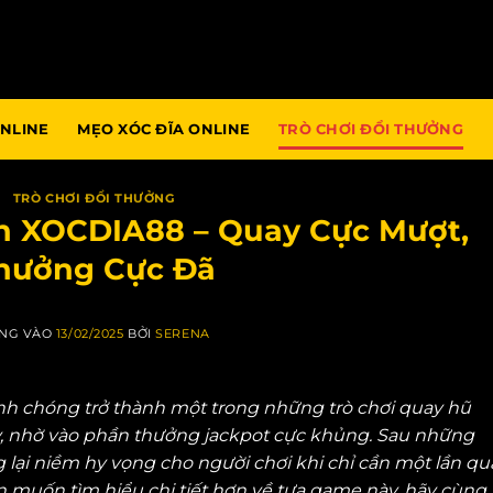
×
ONLINE
MẸO XÓC ĐĨA ONLINE
TRÒ CHƠI ĐỔI THƯỞNG
XOCDIA88
TRÒ CHƠI ĐỔI THƯỞNG
n XOCDIA88 – Quay Cực Mượt,
hưởng Cực Đã
NG VÀO
13/02/2025
BỞI
SERENA
 chóng trở thành một trong những trò chơi quay hũ
y, nhờ vào phần thưởng jackpot cực khủng. Sau những
ng lại niềm hy vọng cho người chơi khi chỉ cần một lần qu
n muốn tìm hiểu chi tiết hơn về tựa game này, hãy cùng