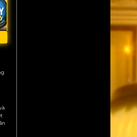
ng
và
ột
ần