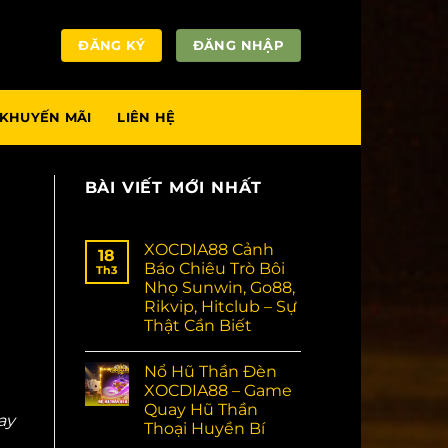
ĐĂNG KÝ
ĐĂNG NHẬP
KHUYẾN MÃI
LIÊN HỆ
BÀI VIẾT MỚI NHẤT
XOCDIA88 Cảnh
18
Báo Chiêu Trò Bôi
Th3
Nhọ Sunwin, Go88,
Rikvip, Hitclub – Sự
Thật Cần Biết
Nổ Hũ Thần Đèn
XOCDIA88 – Game
Quay Hũ Thần
ay
Thoại Huyền Bí